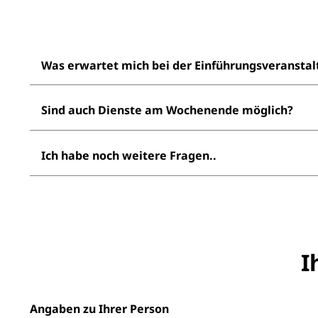
Was erwartet mich bei der Einführungsveranstal
Die Einführungsveranstaltung findet vor der Vertr
Sind auch Dienste am Wochenende möglich?
Termine via E-Mail. Bei der Einführungsveranstaltu
meinen Dienst für eine Erhebungsfahrt? Wie funkti
Ja, die Dienste verteilen sich auf alle Tage des Erh
Ich habe noch weitere Fragen..
Schreiben Sie uns gern eine E-Mail unter erhebung
I
Angaben zu Ihrer Person