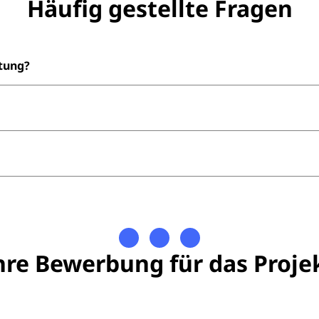
Häufig gestellte Fragen
tung?
agsunterzeichnung zum Erheber (m/w/d) statt. Nach Eingan
ng werden u.a. folgende Themen geklärt: Wie funktioniert 
oniert das Smartphone mit dem ich die Daten erfasse? Wie 
ebungszeitraumes.
sbuero.b@ptvgroup.com oder rufen Sie uns an unter +49 30
hre Bewerbung für das Proje