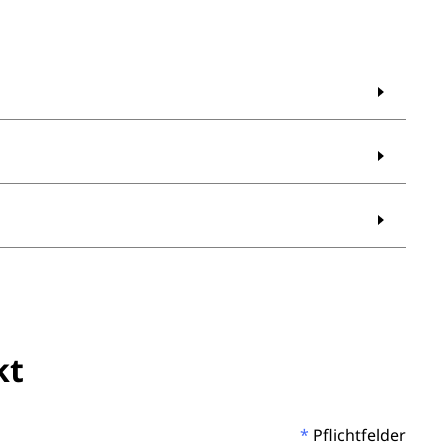
g Ihrer Bewerbung erhalten Sie von uns die
die Befragung der Fahrgäste generell? Wie buche ich
logge ich mich in das Erhebungsportal ein?
 897 187 37.
kt
*
Pflichtfelder