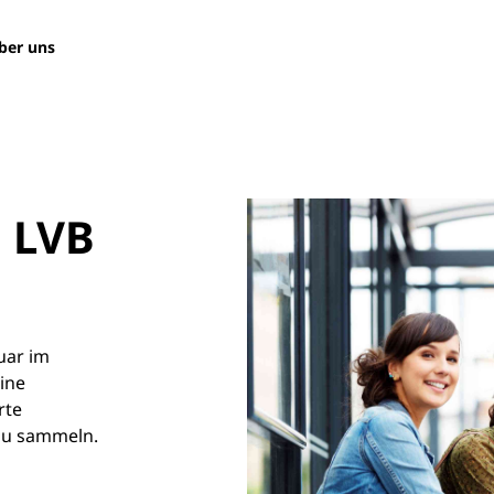
ber uns
 LVB
uar im
ine
rte
 zu sammeln.